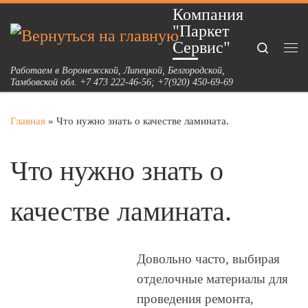
Компания
Перейти к содержимому
"Паркет
Сервис"
Search
Ме
Работаем в Воронежской, Липецкой, Белгородской,
Тамбовской обл. +7 473 222-46-56; +7(920) 450-69-69
Главная
»
Что нужно знать о качестве ламината.
Что нужно знать о
качестве ламината.
Довольно часто, выбирая
отделочные материалы для
проведения ремонта,