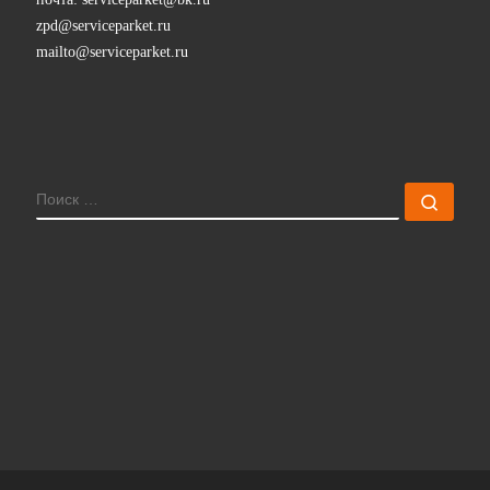
zpd@serviceparket.ru
mailto@serviceparket.ru
ПОИСК
Поис