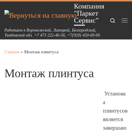
Компания
Перейти к содержимому
"Паркет
Сервис"
Search
Ме
Работаем в Воронежской, Липецкой, Белгородской,
Тамбовской обл. +7 473 222-46-56; +7(920) 450-69-69
Главная
»
Монтаж плинтуса
Монтаж плинтуса
Установк
а
плинтусов
является
завершаю