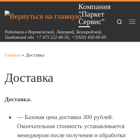
Компания
Перейти к содержимому
"Паркет
Сервис"
Search
Ме
Работаем в Воронежской, Липецкой, Белгородской,
Тамбовской обл. +7 473 222-46-56; +7(920) 450-69-69
Главная
»
Доставка
Доставка
Доставка.
— Базовая цена доставки 300 рублей.
Окончательная стоимость устанавливается
менеджером после получения и обработки